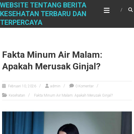
Skip
WEBSITE TENTANG BERITA
to
KESEHATAN TERBARU DAN
content
TERPERCAYA
Fakta Minum Air Malam:
Apakah Merusak Ginjal?
Februari 10, 2026
admin
0 Komentar
Kesehatan
Fakta Minum Air Malam: Apakah Merusak Ginjal?