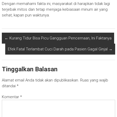
Dengan memahami fakta ini, masyarakat di harapkan tidak lagi
terjebak mitos dan tetap menjaga kebiasaan minum air yang
sehat, kapan pun waktunya.
←
Kurang Tidur Bisa Picu Gangguan Pencernaan, Ini Faktanya
Efek Fatal Terlambat Cuci Darah pada Pasien Gagal Ginjal
→
Tinggalkan Balasan
Alamat email Anda tidak akan dipublikasikan.
Ruas yang wajib
ditandai
*
Komentar
*