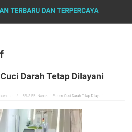
TAN TERBARU DAN TERPERCAYA
f
 Cuci Darah Tetap Dilayani
,
esehatan
BPJS PBI Nonaktif
Pasien Cuci Darah Tetap Dilayani