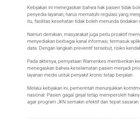
Kebijakan ini menegaskan bahwa hak pasien tidak bol
penyedia layanan, harus mematuhi regulasi yang men
itu, fasilitas kesehatan tidak boleh menunda tindaka
Namun demikian, masyarakat juga perlu proaktif mem
menyediakan berbagai kanal informasi, termasuk apl
data. Dengan langkah preventif tersebut, risiko kendal
Pada akhirnya, pernyataan Wamenkes memberikan kepa
menegaskan bahwa keselamatan pasien menjadi priorit
layanan medis untuk penyakit kronis tetap berjalan.
Melalui kebijakan ini, pemerintah menunjukkan komitm
nasional. Pasien gagal ginjal tetap memperoleh hakn
agar program JKN semakin efektif dan tepat sasaran.