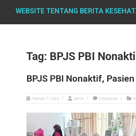
Skip
to
WEBSITE TENTANG BERITA KESEHA
content
Tag: BPJS PBI Nonakti
BPJS PBI Nonaktif, Pasien
Februari 7, 2026
admin
0 Komentar
K