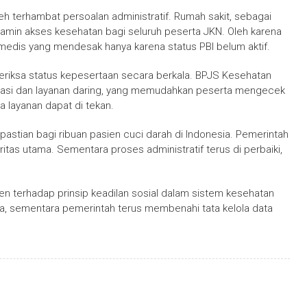
eh terhambat persoalan administratif. Rumah sakit, sebagai
jamin akses kesehatan bagi seluruh peserta JKN. Oleh karena
n medis yang mendesak hanya karena status PBI belum aktif.
eriksa status kepesertaan secara berkala. BPJS Kesehatan
ikasi dan layanan daring, yang memudahkan peserta mengecek
a layanan dapat di tekan.
stian bagi ribuan pasien cuci darah di Indonesia. Pemerintah
as utama. Sementara proses administratif terus di perbaiki,
en terhadap prinsip keadilan sosial dalam sistem kesehatan
ya, sementara pemerintah terus membenahi tata kelola data