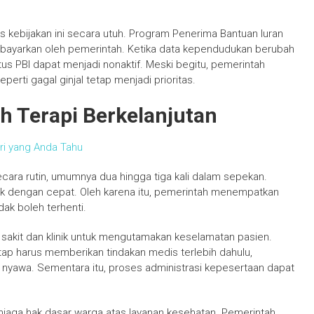
kebijakan ini secara utuh. Program Penerima Bantuan Iuran
ibayarkan oleh pemerintah. Ketika data kependudukan berubah
tus PBI dapat menjadi nonaktif. Meski begitu, pemerintah
rti gagal ginjal tetap menjadi prioritas.
uh Terapi Berkelanjutan
ri yang Anda Tahu
cara rutin, umumnya dua hingga tiga kali dalam sepekan.
uk dengan cepat. Oleh karena itu, pemerintah menempatkan
dak boleh terhenti.
sakit dan klinik untuk mengutamakan keselamatan pasien.
ap harus memberikan tindakan medis terlebih dahulu,
nyawa. Sementara itu, proses administrasi kepesertaan dapat
jaga hak dasar warga atas layanan kesehatan. Pemerintah