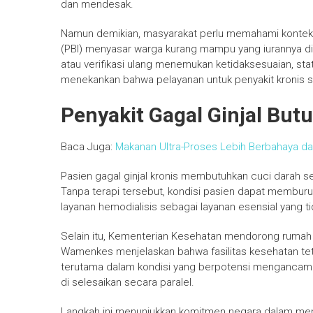
dan mendesak.
Namun demikian, masyarakat perlu memahami konteks 
(PBI) menyasar warga kurang mampu yang iurannya d
atau verifikasi ulang menemukan ketidaksesuaian, sta
menekankan bahwa pelayanan untuk penyakit kronis sepe
Penyakit Gagal Ginjal But
Baca Juga:
Makanan Ultra-Proses Lebih Berbahaya da
Pasien gagal ginjal kronis membutuhkan cuci darah se
Tanpa terapi tersebut, kondisi pasien dapat membur
layanan hemodialisis sebagai layanan esensial yang ti
Selain itu, Kementerian Kesehatan mendorong rumah 
Wamenkes menjelaskan bahwa fasilitas kesehatan tet
terutama dalam kondisi yang berpotensi mengancam 
di selesaikan secara paralel.
Langkah ini menunjukkan komitmen negara dalam men