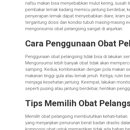
nafsu makan bisa menyebabkan mulut kering, susah ti
pembakar lemak kadang memicu jantung berdebar, 
penyerapan lemak dapat menyebabkan diare, kram peru
tergantung dosis dan kondisi tubuh masing-masing ind
mengonsumsi obat pelangsing sangat di anjurkan.
Cara Penggunaan Obat Pel
Penggunaan obat pelangsing tidak bisa di lakukan semb
Mengonsumsi lebih banyak obat tidak akan memperce
samping. Kedua, kombinasikan dengan pola makan seha
makanan tinggi gula atau lemak jenuh. Ketiga, rutin be
menjaga kesehatan jantung. Keempat, lakukan monitori
seperti pusing atau jantung berdebar, hentikan pengg
Tips Memilih Obat Pelang
Memilih obat pelangsing membutuhkan kehati-hatian. P
yang menjanjikan penurunan berat badan drastis dalam 
komposisi obat untuk memastikan tidak ada bahan be