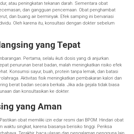
dur, atau peningkatan tekanan darah. Sementara obat
kecemasan, dan gangguan pencernaan. Obat penghambat
t, dan buang air berminyak. Efek samping ini bervariasi
ividu. Oleh karena itu, konsultasi dengan dokter sebelum
angsing yang Tepat
arangan. Pertama, selalu ikuti dosis yang di anjurkan.
pat penurunan berat badan, malah meningkatkan risiko efek
t. Konsumsi sayur, buah, protein tanpa lemak, dan batasi
rolahraga. Aktivitas fisik meningkatkan pembakaran kalori dan
ng berat badan secara berkala. Jika ada gejala tidak biasa
unaan dan konsultasikan ke dokter.
sing yang Aman
astikan obat memiliki izin edar resmi dari BPOM. Hindari obat
waktu singkat, karena biasanya berisiko tinggi. Periksa
rbahaya. Terakhir, baca ulasan dan pengalaman pengguna lain,