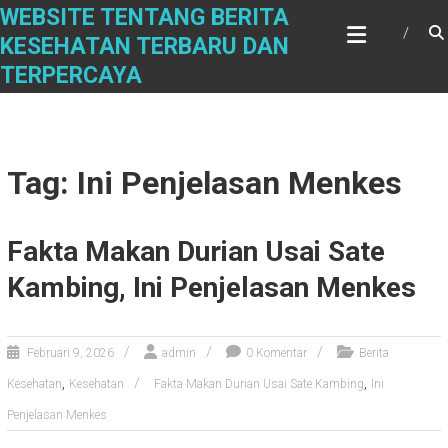
Skip
WEBSITE TENTANG BERITA
to
KESEHATAN TERBARU DAN
content
TERPERCAYA
Tag: Ini Penjelasan Menkes
Fakta Makan Durian Usai Sate
Kambing, Ini Penjelasan Menkes
Februari 9, 2026
admin
0 Komentar
Berita
,
,
Kesehatan
Kesehatan
Fakta Makan Durian Usai Sate Kambing
Ini
Penjelasan Menkes